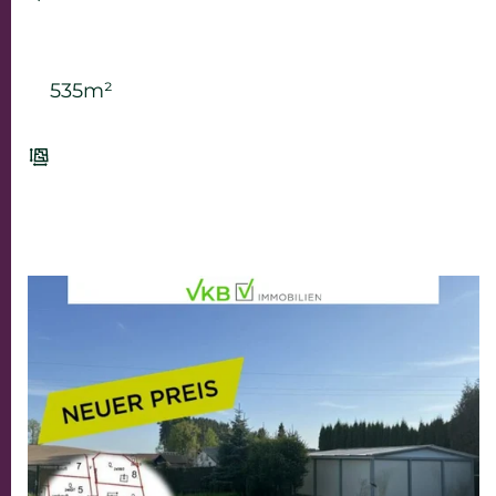
535m²